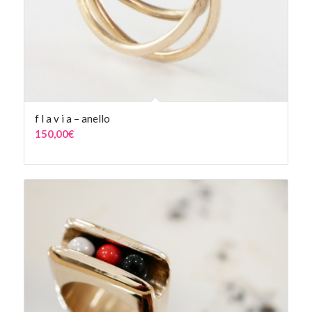
f l a v i a – anello
150,00
€