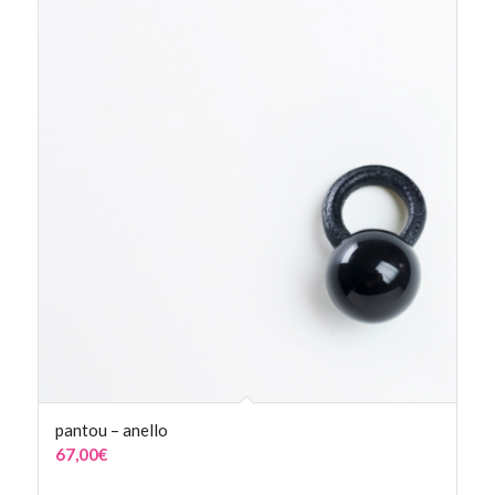
pantou – anello
67,00
€