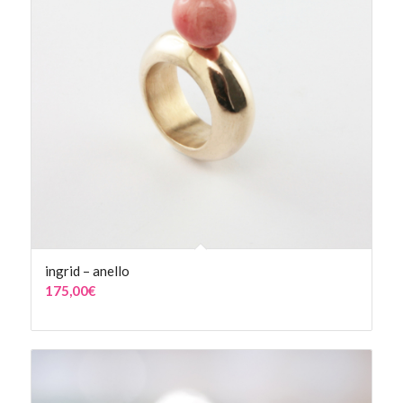
ingrid – anello
175,00
€