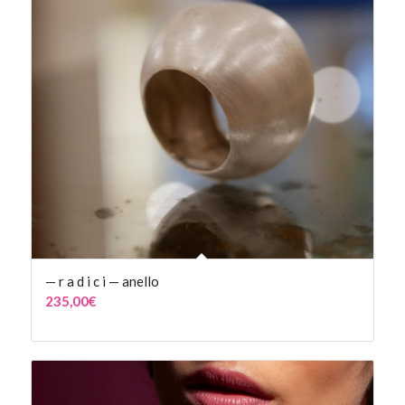
— r a d i c i — anello
235,00
€