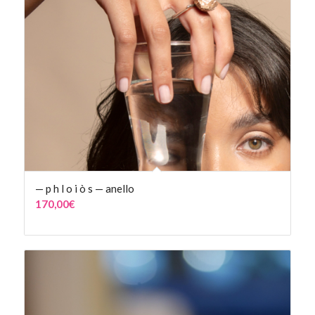
— p h l o i ò s — anello
170,00
€