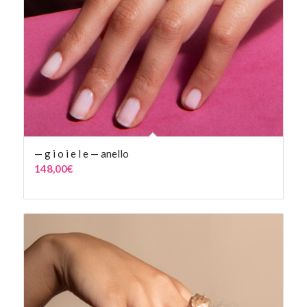
— g i o i e l e — anello
148,00
€