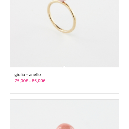
giulia – anello
Fascia
75,00
€
-
85,00
€
di
prezzo:
da
75,00€
a
85,00€