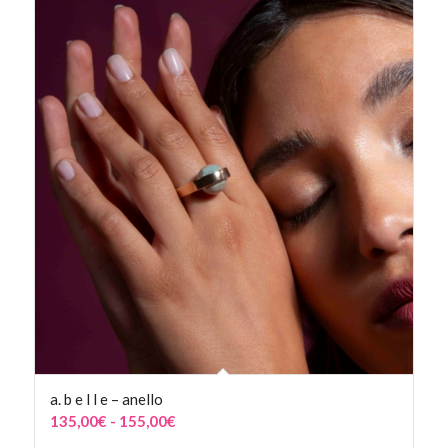
da
110,00€
a
135,00€
a. b e l l e – anello
Fascia
135,00
€
-
155,00
€
di