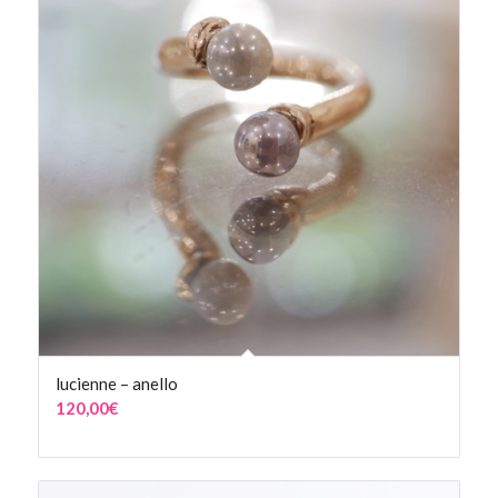
lucienne – anello
120,00
€