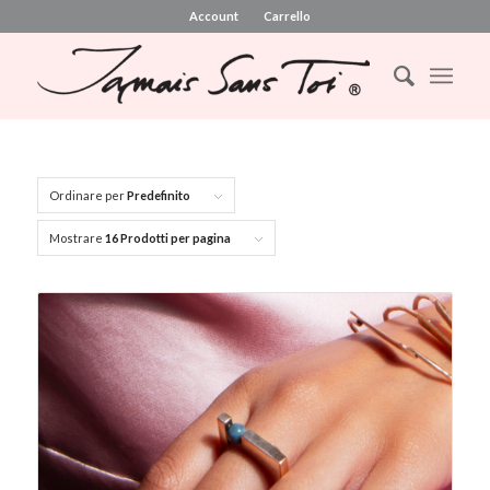
Account
Carrello
Ordinare per
Predefinito
Mostrare
16 Prodotti per pagina