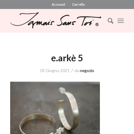
Account
Carrello
e.arkè 5
/
18 Giugno 2021
da
negozio