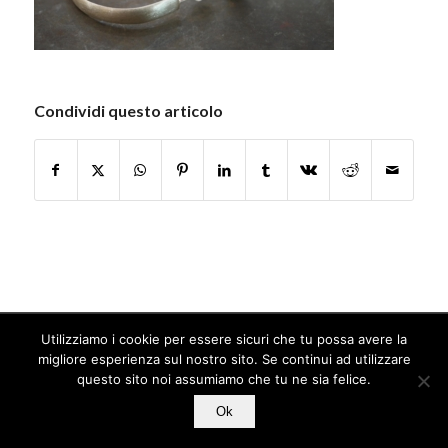
Condividi questo articolo
Utilizziamo i cookie per essere sicuri che tu possa avere la
© Copyright - Jamais Sans Toi
migliore esperienza sul nostro sito. Se continui ad utilizzare
questo sito noi assumiamo che tu ne sia felice.
Ok