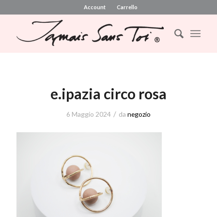
Account
Carrello
e.ipazia circo rosa
/
6 Maggio 2024
da
negozio