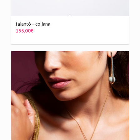
talantò – collana
155,00
€