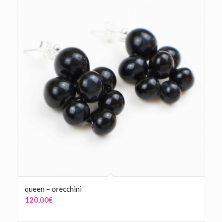
135,00€
a
155,00€
queen – orecchini
120,00
€