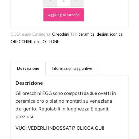
Aggiungi al carrello
COD:
e.egg
Categoria:
Orecchini
Tag:
ceramica
,
design
,
iconica
,
ORECCHINI
,
oro
,
OTTONE
Descrizione
Informazioni aggiuntive
Descrizione
Gli orecchini EGG sono composti da due ovetti
in
ceramica oro o platino montati su veneziana
d’argento. Regolabili in lunghezza Eleganti,
preziosi.
VUOI VEDERLI INDOSSATI? CLICCA QUI!