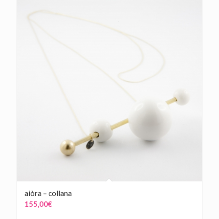
145,00€
a
160,00€
aiòra – collana
155,00
€