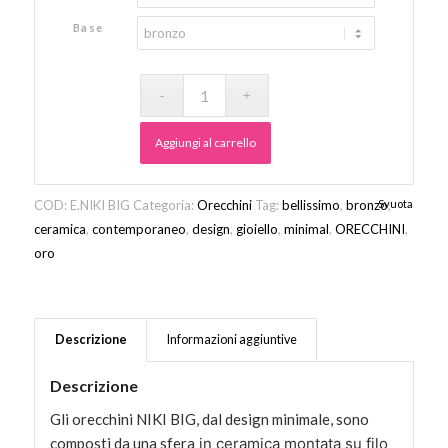
da
Base
138,00€
a
155,00€
Aggiungi al carrello
COD:
E.NIKI BIG
Categoria:
Orecchini
Tag:
bellissimo
,
bronzo
Svuota
,
ceramica
,
contemporaneo
,
design
,
gioiello
,
minimal
,
ORECCHINI
,
oro
Descrizione
Informazioni aggiuntive
Descrizione
Gli orecchini NIKI BIG, dal design minimale, sono
composti da una sfera
in ceramica montata su filo