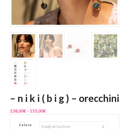
– n i k i ( b i g ) – orecchini
Fascia
138,00
€
-
155,00
€
di
prezzo:
Colore