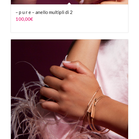
– p u r e – anello multipli di 2
100,00
€