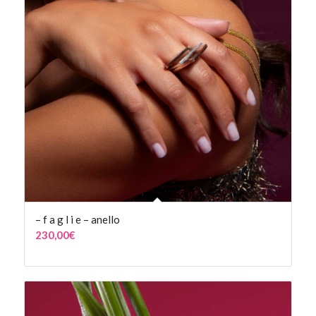
– f a g l i e – anello
230,00
€