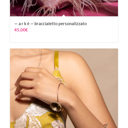
— a r k é — braccialetto personalizzato
45,00
€