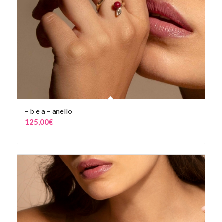
– b e a – anello
125,00
€