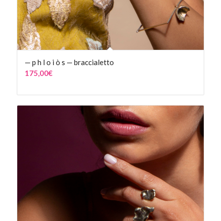
— p h l o i ò s — braccialetto
175,00
€