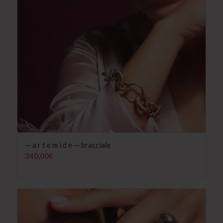
— a r t e m i d e — bracciale
340,00
€