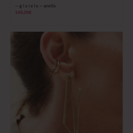
— g i o i e l e — anello
148,00
€