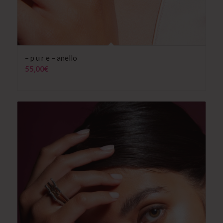
– p u r e – anello
55,00
€