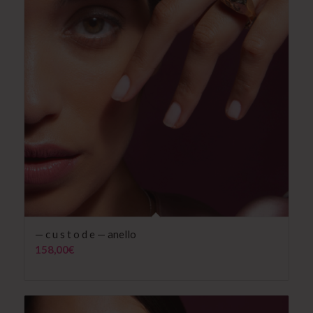
— c u s t o d e — anello
158,00
€