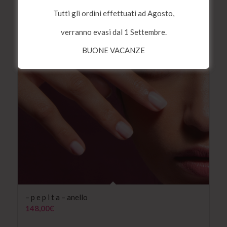
145,00€
Tutti gli ordini effettuati ad Agosto,
a
160,00€
verranno evasi dal 1 Settembre.
BUONE VACANZE
– p e p i t a – anello
148,00
€