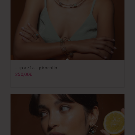
– i p a z i a – girocollo
250,00
€