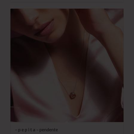
– p e p i t a – pendente