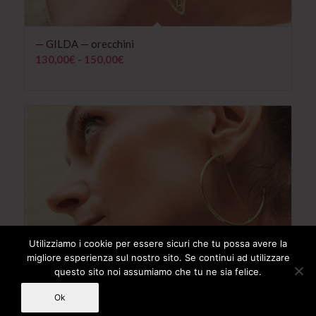
— GILDA — orecchini
Fascia
130,00
€
-
150,00
€
di
prezzo:
da
130,00€
a
150,00€
Utilizziamo i cookie per essere sicuri che tu possa avere la
migliore esperienza sul nostro sito. Se continui ad utilizzare
questo sito noi assumiamo che tu ne sia felice.
Ok