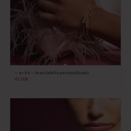
— a r k é — braccialetto personalizzato
45,00
€