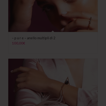
– p u r e – anello multipli di 2
100,00
€